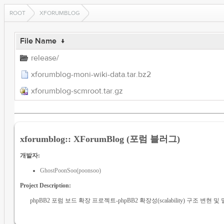
ROOT
XFORUMBLOG
File Name
↓
release/
xforumblog-moni-wiki-data.tar.bz2
xforumblog-scmroot.tar.gz
xforumblog:: XForumBlog (포럼 블러그)
개발자:
GhostPoonSoo(poonsoo)
Project Description:
phpBB2 포럼 보드 확장 프로젝트-phpBB2 확장성(scalability) 구조 변