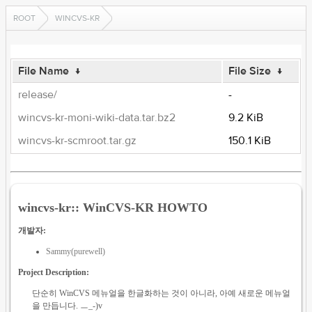
ROOT
WINCVS-KR
File Name
↓
File Size
↓
release/
-
wincvs-kr-moni-wiki-data.tar.bz2
9.2 KiB
wincvs-kr-scmroot.tar.gz
150.1 KiB
wincvs-kr:: WinCVS-KR HOWTO
개발자:
Sammy(purewell)
Project Description:
단순히 WinCVS 메뉴얼을 한글화하는 것이 아니라, 아예 새로운 메뉴얼
을 만듭니다. ㅡ_-)v