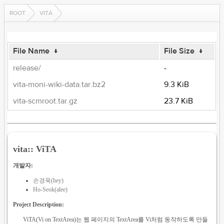
ROOT
VITA
File Name
↓
File Size
↓
release/
-
vita-moni-wiki-data.tar.bz2
9.3 KiB
vita-scmroot.tar.gz
23.7 KiB
vita:: ViTA
개발자:
손경욱(hey)
Ho-Seok(alee)
Project Description:
ViTA(Vi on TextArea)는 웹 페이지의 TextArea를 Vi처럼 동작하도록 만들