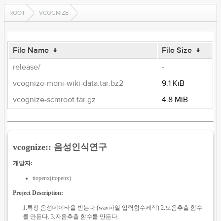
ROOT
VCOGNIZE
File Name
↓
File Size
↓
release/
-
vcognize-moni-wiki-data.tar.bz2
9.1 KiB
vcognize-scmroot.tar.gz
4.8 MiB
vcognize:: 음성인식연구
개발자:
ttopenx(ttopenx)
Project Description:
1.특정 음성데이타을 받는다 (wav파일 입력함수제작) 2.모음추출 함수
를 만든다. 3.자음추출 함수를 만든다.