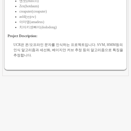
엔쪼(enzo35)
Zex(hotdaum)
creaputer(creaputer)
asfd(yyjcw)
아마뎅(amadeus)
치아키센빠이(dododong)
Project Description:
UCR은 온/오프라인 문자를 인식하는 프로젝트입니다. SVM, HMM등의
인식 알고리즘과 세선화, 베이지안 커브 추정 등의 알고리즘으로 특징을
추정합니다.