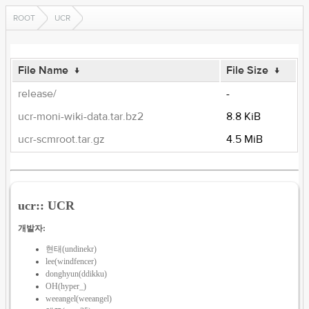
ROOT
UCR
File Name
↓
File Size
↓
release/
-
ucr-moni-wiki-data.tar.bz2
8.8 KiB
ucr-scmroot.tar.gz
4.5 MiB
ucr:: UCR
개발자:
현태(undinekr)
lee(windfencer)
donghyun(ddikku)
OH(hyper_)
weeangel(weeangel)