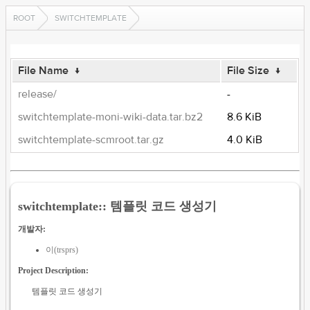
ROOT
SWITCHTEMPLATE
File Name
↓
File Size
↓
release/
-
switchtemplate-moni-wiki-data.tar.bz2
8.6 KiB
switchtemplate-scmroot.tar.gz
4.0 KiB
switchtemplate:: 템플릿 코드 생성기
개발자:
이(trsprs)
Project Description:
템플릿 코드 생성기