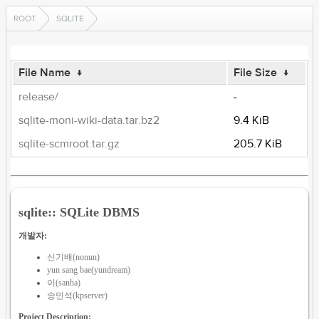
ROOT
SQLITE
File Name
↓
File Size
↓
release/
-
sqlite-moni-wiki-data.tar.bz2
9.4 KiB
sqlite-scmroot.tar.gz
205.7 KiB
sqlite:: SQLite DBMS
개발자:
신기배(nonun)
yun sang bae(yundream)
이(sanha)
송민석(kpserver)
Project Description: