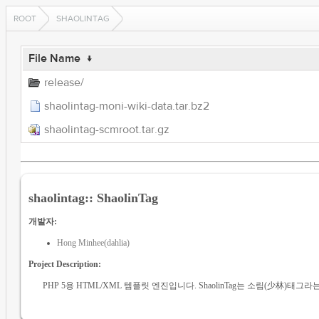
ROOT
SHAOLINTAG
File Name
↓
release/
shaolintag-moni-wiki-data.tar.bz2
shaolintag-scmroot.tar.gz
shaolintag:: ShaolinTag
개발자:
Hong Minhee(dahlia)
Project Description:
PHP 5용 HTML/XML 템플릿 엔진입니다. ShaolinTag는 소림(少林)태그