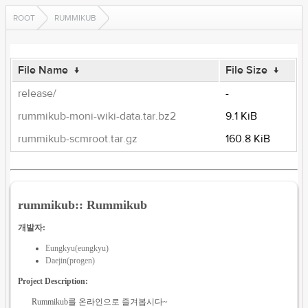
ROOT
RUMMIKUB
File Name
↓
File Size
↓
release/
-
rummikub-moni-wiki-data.tar.bz2
9.1 KiB
rummikub-scmroot.tar.gz
160.8 KiB
rummikub:: Rummikub
개발자:
Eungkyu(eungkyu)
Daejin(progen)
Project Description:
Rummikub를 온라인으로 즐겨봅시다~