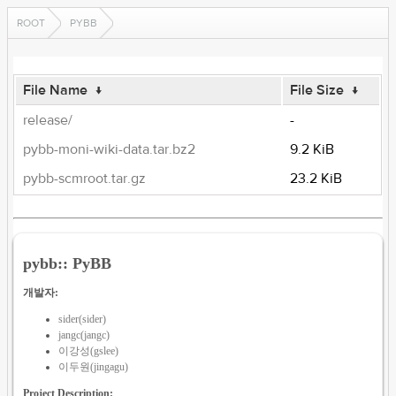
ROOT
PYBB
File Name
↓
File Size
↓
release/
-
pybb-moni-wiki-data.tar.bz2
9.2 KiB
pybb-scmroot.tar.gz
23.2 KiB
pybb:: PyBB
개발자:
sider(sider)
jangc(jangc)
이강성(gslee)
이두원(jingagu)
Project Description: