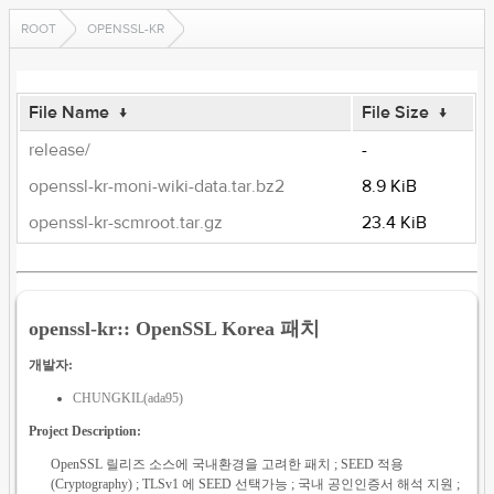
ROOT
OPENSSL-KR
File Name
↓
File Size
↓
release/
-
openssl-kr-moni-wiki-data.tar.bz2
8.9 KiB
openssl-kr-scmroot.tar.gz
23.4 KiB
openssl-kr:: OpenSSL Korea 패치
개발자:
CHUNGKIL(ada95)
Project Description:
OpenSSL 릴리즈 소스에 국내환경을 고려한 패치 ; SEED 적용
(Cryptography) ; TLSv1 에 SEED 선택가능 ; 국내 공인인증서 해석 지원 ;