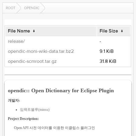
ROOT
OPENDIC
File Name
↓
File Size
↓
release/
-
opendic-moni-wiki-data.tar.bz2
9.1 KiB
opendic-scmroot.tar.gz
31.8 KiB
opendic:: Open Dictionary for Eclipse Plugin
개발자:
임팩트블루(minsu)
Project Description:
Open API 사전 데이터를 이용한 이클립스 플러그인