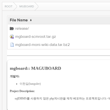
ROOT
MGBOARD
File Name
↓
release/
mgboard-scmroot.tar.gz
mgboard-moni-wiki-data.tar.bz2
mgboard:: MAGUBOARD
개발자:
이한길(hangulee)
Project Description:
sqlDBMS를 사용하지 않은 php게시판을 제작 베포하는 프로젝트입니다.<b