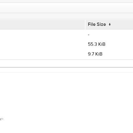
File Size
↓
-
55.3 KiB
9.7 KiB
r>