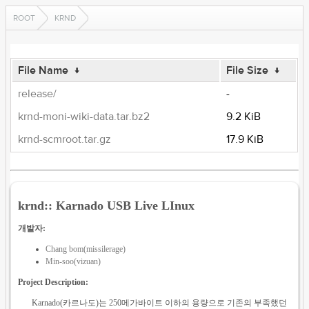
ROOT
KRND
File Name
↓
File Size
↓
release/
-
krnd-moni-wiki-data.tar.bz2
9.2 KiB
krnd-scmroot.tar.gz
17.9 KiB
krnd:: Karnado USB Live LInux
개발자:
Chang bom(missilerage)
Min-soo(vizuan)
Project Description:
Karnado(카르나도)는 250메가바이트 이하의 용량으로 기존의 부족했던