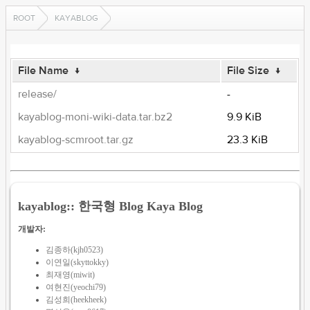
ROOT
KAYABLOG
File Name
↓
File Size
↓
release/
-
kayablog-moni-wiki-data.tar.bz2
9.9 KiB
kayablog-scmroot.tar.gz
23.3 KiB
kayablog:: 한국형 Blog Kaya Blog
개발자:
김종하(kjh0523)
이연일(skyttokky)
최재영(miwit)
여현진(yeochi79)
김성희(heekheek)