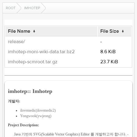
ROOT
IMHOTEP
File Name
↓
File Size
↓
release/
-
imhotep-moni-wiki-data.tar.bz2
8.6 KiB
imhotep-scmroot.tar.gz
23.7 KiB
imhotep:: Imhotep
개발자:
ilovemedic(ilovemedic2)
Yongwook(ywjeong)
Project Description:
Java 기반의 SVG(Scalable Vector Graphics) Editor 를 개발하고자 합니다. -