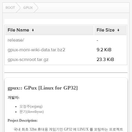
ROOT
GPUX
File Name
↓
File Size
↓
release/
-
gpux-moni-wiki-data.tar.bz2
9.2 KiB
gpux-scmroot.tar.gz
23.3 KiB
gpux:: GPux [Linux for GP32]
개발자:
오정주(aojjang)
문기(iloveihyun)
Project Description:
국내 최초 32bit 휴대용 게임기인 GP32 에 LINUX 를 포팅하는 프로젝트