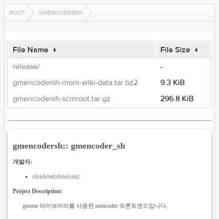
ROOT
GMENCODERSH
File Name
↓
File Size
↓
release/
-
gmencodersh-moni-wiki-data.tar.bz2
9.3 KiB
gmencodersh-scmroot.tar.gz
296.8 KiB
gmencodersh:: gmencoder_sh
개발자:
shriekout(shriekout)
Project Description:
gnome 라이브러리를 사용한 mencoder 프론트엔드입니다.