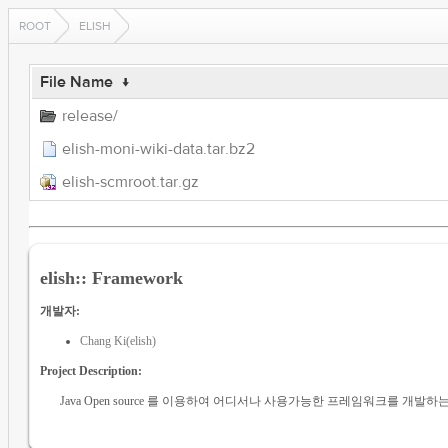
ROOT
ELISH
File Name
↓
release/
elish-moni-wiki-data.tar.bz2
elish-scmroot.tar.gz
elish:: Framework
개발자:
Chang Ki(elish)
Project Description:
Java Open source 를 이용하여 어디서나 사용가능한 프레임워크를 개발