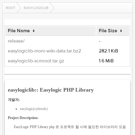
ROOT
EASYLOGICLIB
File Name
↓
File Size
↓
release/
-
easylogiclib-moni-wiki-data.tar.bz2
282.1 KiB
easylogiclib-scmroot.tar.gz
1.6 MiB
easylogiclib:: Easylogic PHP Library
개발자:
easylogic(cyberuls)
Project Description:
EasyLogic PHP Library php 로 프로젝트 할 시에 필요한 라이브러리 모음