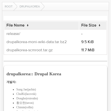
ROOT
DRUPALKOREA
File Name
↓
File Size
↓
release/
-
drupalkorea-moni-wiki-data.tar.bz2
9.5 KiB
drupalkorea-scmroot.tar.gz
11.7 MiB
drupalkorea:: Drupal Korea
개발자:
Sung Jae(jachin)
ChulKi(lacovnk)
Dongho(extrealm)
황요한(tavon)
Chimin(rollin)