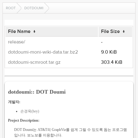
ROOT
DOTDOUMI
File Name
↓
File Size
↓
release/
-
dotdoumi-moni-wiki-data.tar.bz2
9.0 KiB
dotdoumi-scmroot.tar.gz
303.4 KiB
dotdoumi:: DOT Doumi
개발자:
손경욱(hey)
Project Description:
DOT Doumi는 AT&T의 GraphViz를 쉽게 그릴 수 있도록 돕는 프로그램
입니다. 보노보를 이용합니다.