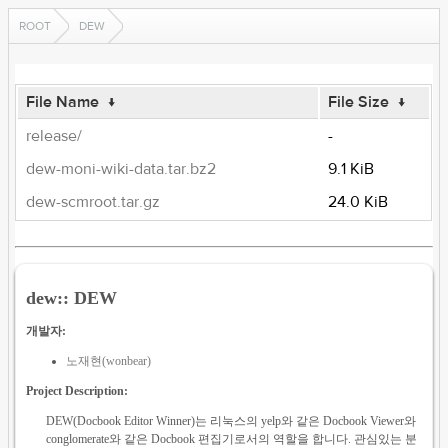
ROOT
DEW
File Name
↓
File Size
↓
release/
-
dew-moni-wiki-data.tar.bz2
9.1 KiB
dew-scmroot.tar.gz
24.0 KiB
dew:: DEW
개발자:
노재현(wonbear)
Project Description:
DEW(Docbook Editor Winner)는 리눅스의 yelp와 같은 Docbook Viewer와
conglomerate와 같은 Docbook 편집기로서의 역할을 합니다. 관심있는 분