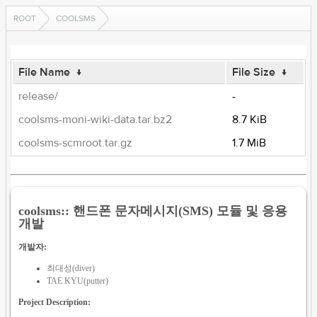
ROOT
COOLSMS
File Name
↓
File Size
↓
release/
-
coolsms-moni-wiki-data.tar.bz2
8.7 KiB
coolsms-scmroot.tar.gz
1.7 MiB
coolsms:: 핸드폰 문자메시지(SMS) 모듈 및 응용
개발
개발자:
최대성(diver)
TAE KYU(putter)
Project Description: